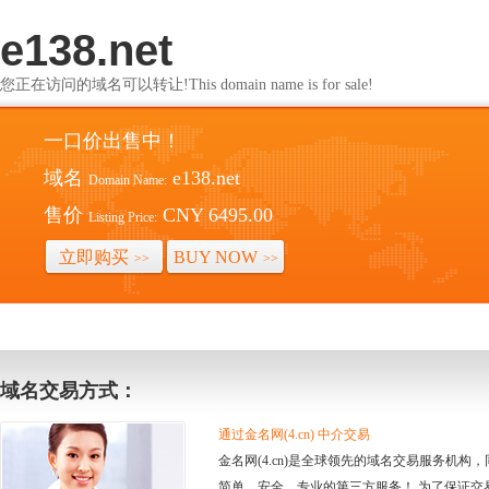
e138.net
您正在访问的域名可以转让!This domain name is for sale!
一口价出售中！
域名
e138.net
Domain Name:
售价
CNY 6495.00
Listing Price:
立即购买
BUY NOW
>>
>>
域名交易方式：
通过金名网(4.cn) 中介交易
金名网(4.cn)是全球领先的域名交易服务机
简单、安全、专业的第三方服务！ 为了保证交