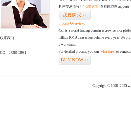
具体交易流程可
“点击这里”
查看或咨询support@
我要购买
>>
Process Overview:
4.cn is a world leading domain escrow service plat
million RMB transaction volume every year. We promi
联系我们
5 workdays.
For detailed process, you can
“visit here”
or contact
QQ：2726103981
BUY NOW
>>
Copyright © 1998 -2025 ww